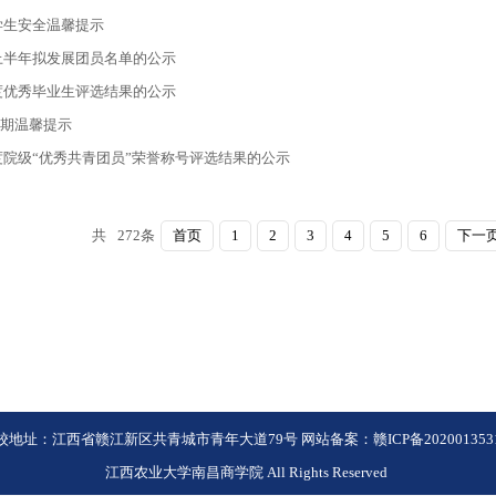
期学生安全温馨提示
年上半年拟发展团员名单的公示
年度优秀毕业生评选结果的公示
假期温馨提示
年度院级“优秀共青团员”荣誉称号评选结果的公示
共
272
条
首页
1
2
3
4
5
6
下一
校地址：江西省赣江新区共青城市青年大道79号 网站备案：赣ICP备202001353
江西农业大学南昌商学院 All Rights Reserved