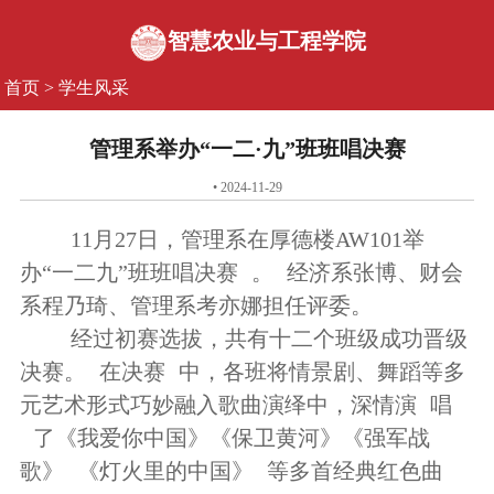
智慧农业与工程学院
首页
>
学生风采
管理系举办“一二·九”班班唱决赛
• 2024-11-29
11月27日，管理系在厚德楼AW101举
办“一二九”班班唱决赛
。
经济系张博、财会
系程乃琦、管理系考亦娜担任评委。
经过初赛选拔，共有十二个班级成功晋级
决赛。
在决赛
中，各班将情景剧、舞蹈等多
元艺术形式巧妙融入歌曲演绎中，深情演
唱
了《我爱你中国》《保卫黄河》《强军战
歌》
《灯火里的中国》
等多首经典红色曲